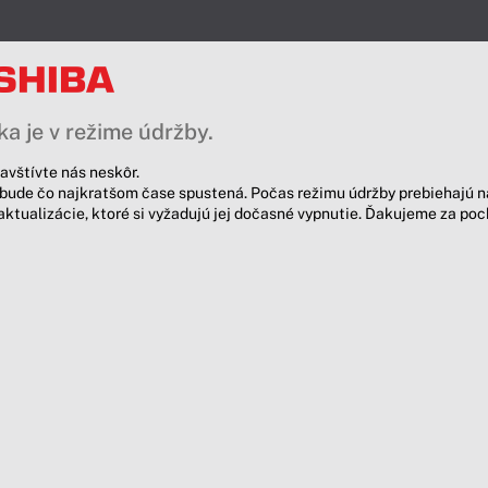
a je v režime údržby.
avštívte nás neskôr.
bude čo najkratšom čase spustená. Počas režimu údržby prebiehajú n
aktualizácie, ktoré si vyžadujú jej dočasné vypnutie. Ďakujeme za po