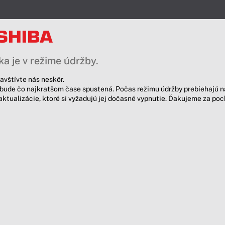
a je v režime údržby.
avštívte nás neskôr.
bude čo najkratšom čase spustená. Počas režimu údržby prebiehajú n
aktualizácie, ktoré si vyžadujú jej dočasné vypnutie. Ďakujeme za po