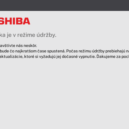
a je v režime údržby.
avštívte nás neskôr.
bude čo najkratšom čase spustená. Počas režimu údržby prebiehajú n
aktualizácie, ktoré si vyžadujú jej dočasné vypnutie. Ďakujeme za po