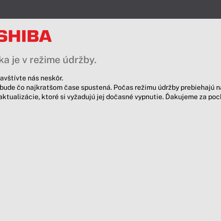
a je v režime údržby.
avštívte nás neskôr.
bude čo najkratšom čase spustená. Počas režimu údržby prebiehajú n
aktualizácie, ktoré si vyžadujú jej dočasné vypnutie. Ďakujeme za po