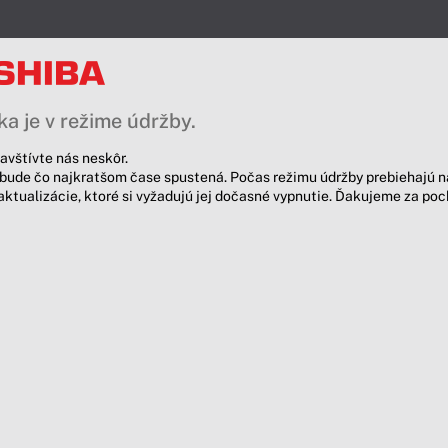
a je v režime údržby.
avštívte nás neskôr.
bude čo najkratšom čase spustená. Počas režimu údržby prebiehajú n
aktualizácie, ktoré si vyžadujú jej dočasné vypnutie. Ďakujeme za po