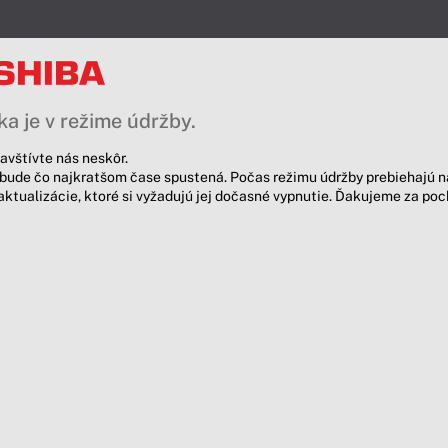
a je v režime údržby.
avštívte nás neskôr.
bude čo najkratšom čase spustená. Počas režimu údržby prebiehajú n
aktualizácie, ktoré si vyžadujú jej dočasné vypnutie. Ďakujeme za po