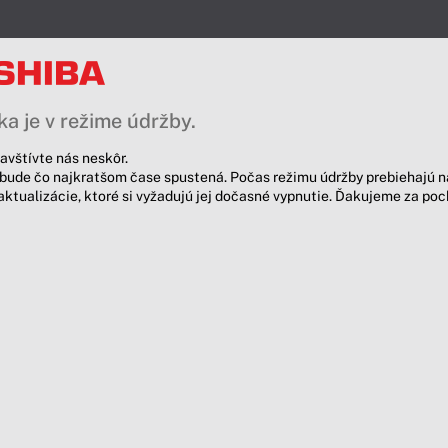
a je v režime údržby.
avštívte nás neskôr.
bude čo najkratšom čase spustená. Počas režimu údržby prebiehajú n
aktualizácie, ktoré si vyžadujú jej dočasné vypnutie. Ďakujeme za po