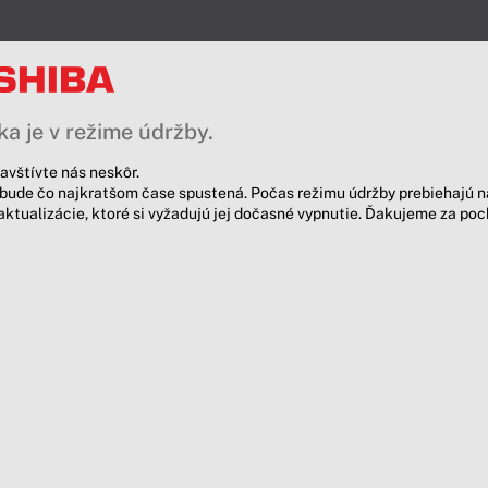
a je v režime údržby.
avštívte nás neskôr.
bude čo najkratšom čase spustená. Počas režimu údržby prebiehajú n
aktualizácie, ktoré si vyžadujú jej dočasné vypnutie. Ďakujeme za po