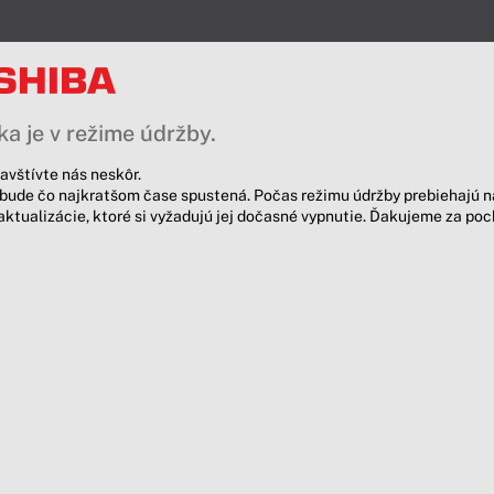
a je v režime údržby.
avštívte nás neskôr.
bude čo najkratšom čase spustená. Počas režimu údržby prebiehajú n
aktualizácie, ktoré si vyžadujú jej dočasné vypnutie. Ďakujeme za po