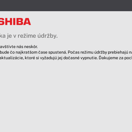
a je v režime údržby.
avštívte nás neskôr.
bude čo najkratšom čase spustená. Počas režimu údržby prebiehajú n
aktualizácie, ktoré si vyžadujú jej dočasné vypnutie. Ďakujeme za po