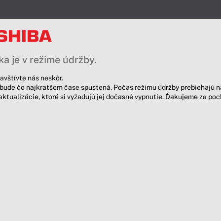
a je v režime údržby.
avštívte nás neskôr.
bude čo najkratšom čase spustená. Počas režimu údržby prebiehajú n
aktualizácie, ktoré si vyžadujú jej dočasné vypnutie. Ďakujeme za po