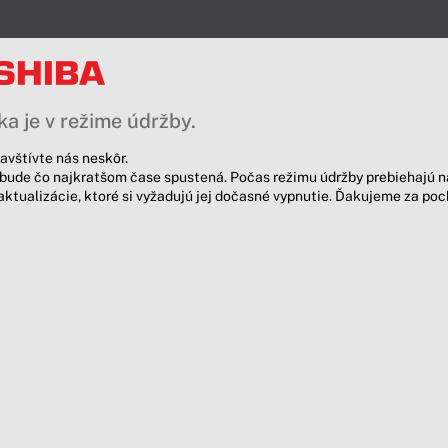
a je v režime údržby.
avštívte nás neskôr.
bude čo najkratšom čase spustená. Počas režimu údržby prebiehajú n
aktualizácie, ktoré si vyžadujú jej dočasné vypnutie. Ďakujeme za po