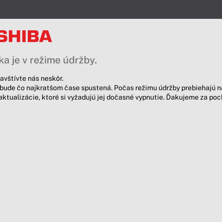
a je v režime údržby.
avštívte nás neskôr.
bude čo najkratšom čase spustená. Počas režimu údržby prebiehajú n
aktualizácie, ktoré si vyžadujú jej dočasné vypnutie. Ďakujeme za po