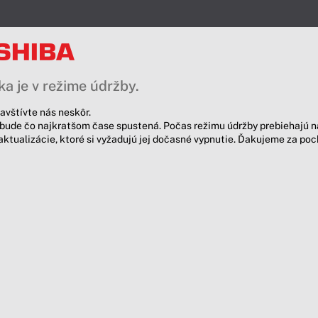
a je v režime údržby.
avštívte nás neskôr.
bude čo najkratšom čase spustená. Počas režimu údržby prebiehajú n
aktualizácie, ktoré si vyžadujú jej dočasné vypnutie. Ďakujeme za po