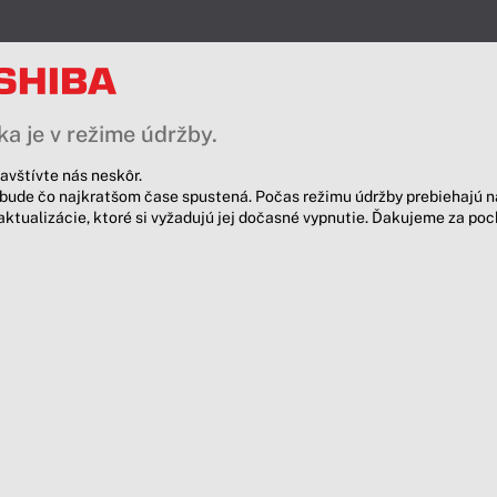
a je v režime údržby.
avštívte nás neskôr.
bude čo najkratšom čase spustená. Počas režimu údržby prebiehajú n
aktualizácie, ktoré si vyžadujú jej dočasné vypnutie. Ďakujeme za po