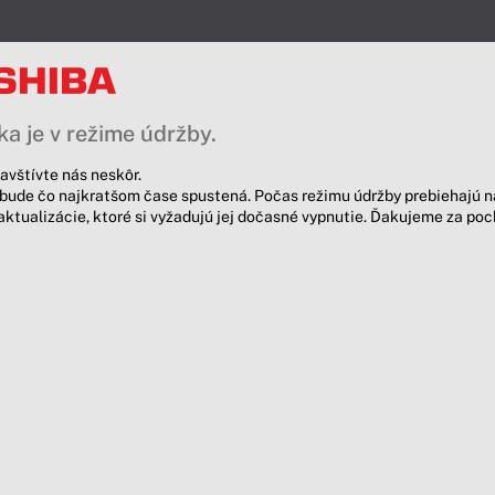
a je v režime údržby.
avštívte nás neskôr.
bude čo najkratšom čase spustená. Počas režimu údržby prebiehajú n
aktualizácie, ktoré si vyžadujú jej dočasné vypnutie. Ďakujeme za po